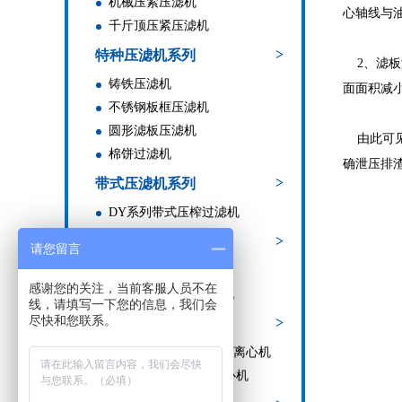
机械压紧压滤机
心轴线与
千斤顶压紧压滤机
>
特种压滤机系列
2、滤板
铸铁压滤机
面面积减
不锈钢板框压滤机
圆形滤板压滤机
由此可见
棉饼过滤机
确泄压排
>
带式压滤机系列
DY系列带式压榨过滤机
>
过滤机、过滤器系列
请您留言
不锈钢滤芯过滤器
感谢您的关注，当前客服人员不在
不锈钢板框多层过滤机
线，请填写一下您的信息，我们会
尽快和您联系。
>
离心机系列
SGZ型自动刮刀下卸料离心机
SS型人工上部卸料离心机