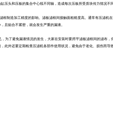
油缸压头和压板的集合中心线不同轴，造成每次压板所受质块传力情况不
滤框制造加工精度的影响。滤板滤框间接触面粗糙度高。通常有压滤机在
小，且贴合不紧密，就会发生严重的漏液。
，为了避免漏液情况的发生，大家在安装时要捋平滤板滤框间的滤布，保
渣，此外还要定期检查压滤机各部件使用状况，避免由于老化、损伤而导